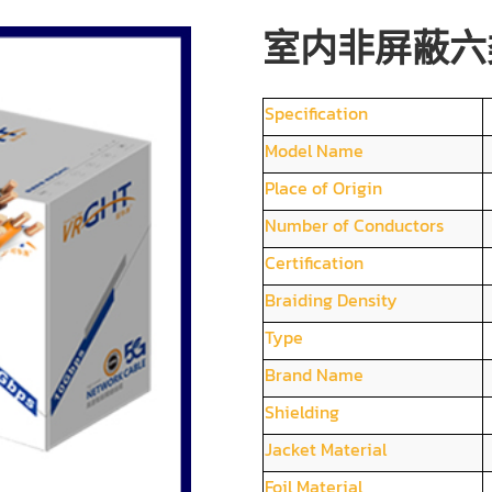
室内非屏蔽六
Specification
Model Name
Place of Origin
Number of Conductors
Certification
Braiding Density
Type
Brand Name
Shielding
Jacket Material
Foil Material