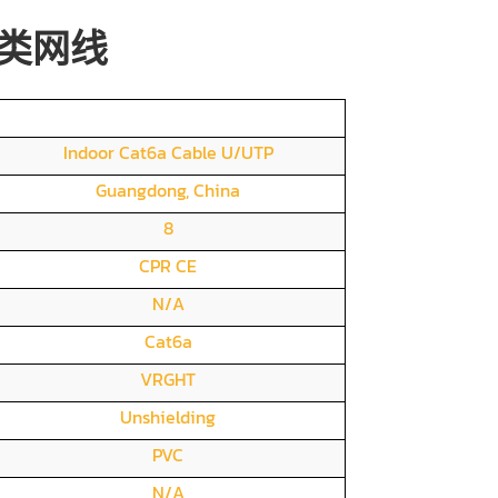
类网线
Indoor Cat6a Cable U/UTP
Guangdong, China
8
CPR CE
N/A
Cat6a
VRGHT
Unshielding
PVC
N/A