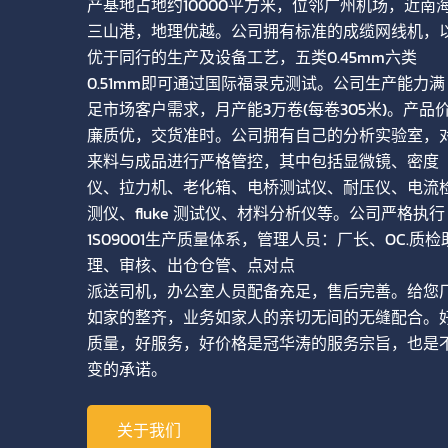
产基地占地约10000平方米，位邻广州机场，近南
三山港，地理优越。公司拥有标准的成缆网线机，
优于同行的生产及设备工艺，五类0.45mm六类
0.51mm即可通过国际福录克测试。公司生产能力满
足市场客户需求，月产能3万卷(每卷305米)。产品
廉质优，交货准时。公司拥有自己的分析实验室，
来料与成品进行严格管控，其中包括显微镜、密度
仪、拉力机、老化箱、电桥测试仪、耐压仪、电流
测仪、fluke 测试仪、材料分析仪等。公司严格执行
1S09001生产质量体系，管理人员：厂长、OC.质检
理、审核、出仓仓管、点对点
派送司机，办公室人员配备充足，售后完善。给您
如家的整齐，业务如家人的亲切无间的无缝配合。
质量，好服务，好价格是冠华涛的服务宗旨，也是
变的承诺。
关于我们