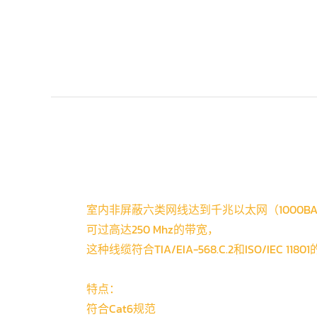
室内非屏蔽六类网线
达到
千兆以太网（
1000B
可过高达
25
0 Mhz的带宽
，
这种线缆符合
TIA/EIA-568
.
C.2
和
ISO/IEC 11801
特点：
符合
Cat6规范