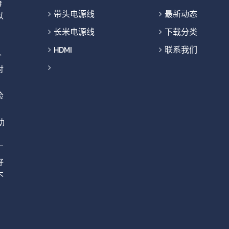
海
带头电源线
最新动态
以
长米电源线
下载分类
HDMI
联系我们
价
对
检
助
厂
好
不