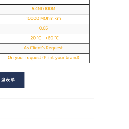
5.4Nf/100M
10000 MOhm.km
0.65
-20 °C - +60 °C
As Client's Request.
On your request (Print your brand)
询盘表单