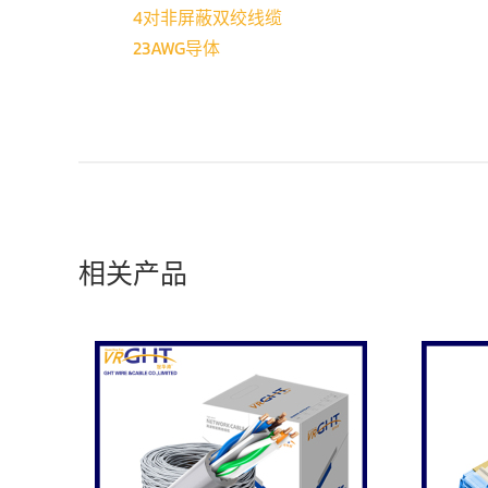
4对非屏蔽双绞线缆
2
3
AWG
导体
相关产品