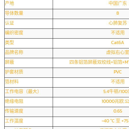
产地
中国广东
导体数量
8
认证
心肺复苏
编织密度
不适用
类型
Cat6A
品牌名称
虚拟右心
屏蔽
四条铝箔屏蔽双绞线+铝箔+MYL
护套材质
PVC
箔材料
不适用
工作电容（最大）
5.4牛顿/10
绝缘电阻
10000兆欧.
传输速度
0.65
工作温度
-40 °C 至 +75