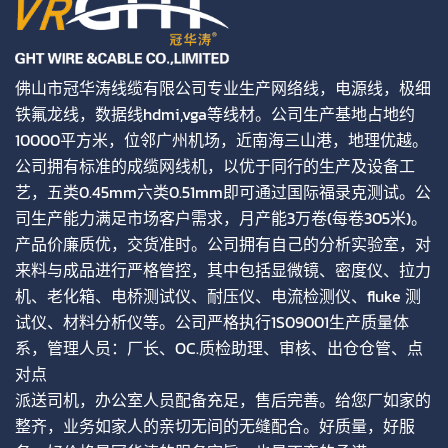
佛山市冠华涛线缆有限公司专业生产网络线，电源线，极细
铁氟龙线，数据线hdmi,vga等线材。公司生产基地占地约
10000平方米，位邻广州机场，近南海三山港，地理优越。
公司拥有标准的成缆网线机，以优于同行的生产及设备工
艺，五类0.45mm六类0.51mm即可通过国际福录克测试。公
司生产能力满足市场客户需求，月产能3万卷(每卷305米)。
产品价廉质优，交货准时。公司拥有自己的分析实验室，对
来料与成品进行严格管控，其中包括显微镜、密度仪、拉力
机、老化箱、电桥测试仪、耐压仪、电流检测仪、fluke 测
试仪、材料分析仪等。公司严格执行1S09001生产质量体
系，管理人员：厂长、OC.质检助理、审核、出仓仓管、点
对点
派送司机，办公室人员配备充足，售后完善。给您厂如家的
整齐，业务如家人的亲切无间的无缝配合。好质量，好服